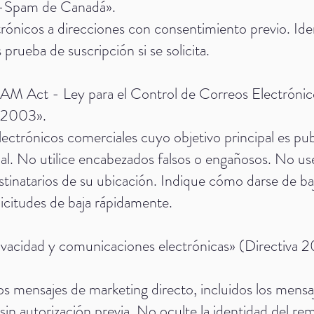
-Spam de Canadá».
trónicos a direcciones con consentimiento previo. Id
rueba de suscripción si se solicita.
 Act - Ley para el Control de Correos Electrónico
e 2003».
electrónicos comerciales cuyo objetivo principal es pu
al. No utilice encabezados falsos o engañosos. No use
stinatarios de su ubicación. Indique cómo darse de ba
licitudes de baja rápidamente.
rivacidad y comunicaciones electrónicas» (Directiv
os mensajes de marketing directo, incluidos los mensaje
sin autorización previa. No oculte la identidad del r